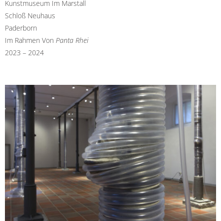
Kunstmuseum Im Marstall
Schloß Neuhaus
Paderborn
Im Rahmen Von
Panta Rhei
2023 – 2024