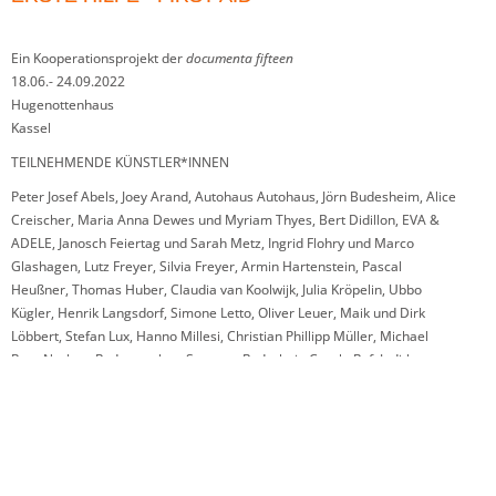
Ein Kooperationsprojekt der
documenta fifteen
18.06.- 24.09.2022
Hugenottenhaus
Kassel
TEILNEHMENDE KÜNSTLER*INNEN
Peter Josef Abels, Joey Arand, Autohaus Autohaus, Jörn Budesheim, Alice
Creischer, Maria Anna Dewes und Myriam Thyes, Bert Didillon, EVA &
ADELE, Janosch Feiertag und Sarah Metz, Ingrid Flohry und Marco
Glashagen, Lutz Freyer, Silvia Freyer, Armin Hartenstein, Pascal
Heußner, Thomas Huber, Claudia van Koolwijk, Julia Kröpelin, Ubbo
Kügler, Henrik Langsdorf, Simone Letto, Oliver Leuer, Maik und Dirk
Löbbert, Stefan Lux, Hanno Millesi, Christian Phillipp Müller, Michael
Part, Norbert Radermacher, Susanne Radscheit, Carola Ruf, Judith
Samen, Claudia Schmacke, Gregor Schneider, Thomas Schütte, Stephan von
Borstel, Masha Vyshedska, Nele Waldert, Ricky Weber, Yidahn
HTTPS://HUGENOTTENHAUS.COM