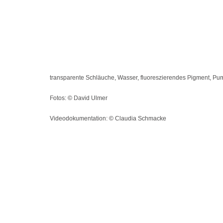
transparente Schläuche, Wasser, fluoreszierendes Pigment, Pum
Fotos: © David Ulmer
Videodokumentation: © Claudia Schmacke